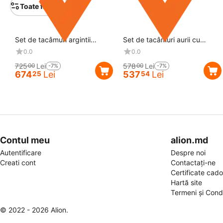
Toate filtrele
Reducere
7%
Reducere
7%
Set de tacâmuri argintii
Set de tacâmuri aurii cu
pentru 6 persoane – 24 de
mânere din lemn pentru 6
0.0
0.0
piese
persoane
725
Lei
578
Lei
00
00
-7%
-7%
674
Lei
537
Lei
25
54
Contul meu
alion.md
Autentificare
Despre noi
Creati cont
Contactați-ne
Certificate cad
Hartă site
Termeni și Condi
© 2022 - 2026 Alion.