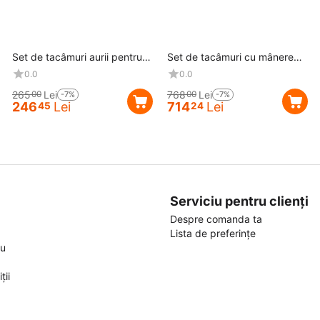
Reducere
7%
Reducere
7%
Set de tacâmuri aurii pentru 4
Set de tacâmuri cu mânere
persoane
din lemn pentru 6 persoane
0.0
0.0
265
Lei
768
Lei
00
00
-7%
-7%
246
Lei
714
Lei
45
24
Serviciu pentru clienți
Despre comanda ta
Lista de preferințe
ou
ții