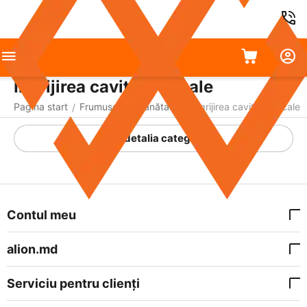
Îngrijirea cavității bucale
Pagina start
Frumusețe și sănătate
Îngrijirea cavității bucale
/
/
A detalia categoria
Contul meu
alion.md
Serviciu pentru clienți