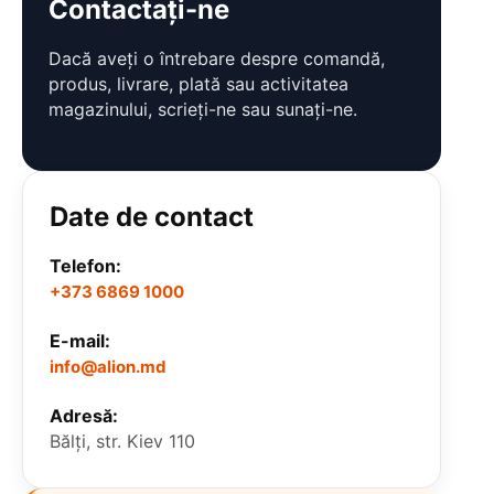
Contactați-ne
Dacă aveți o întrebare despre comandă,
produs, livrare, plată sau activitatea
magazinului, scrieți-ne sau sunați-ne.
Date de contact
Telefon:
+373 6869 1000
E-mail:
info@alion.md
Adresă:
Bălți, str. Kiev 110