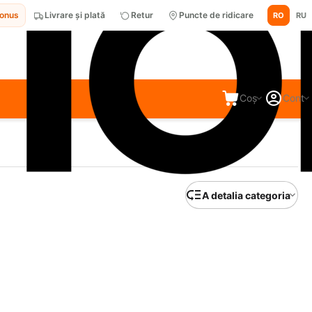
bonus
Livrare și plată
Retur
Puncte de ridicare
RO
RU
Coș
Cont
A detalia categoria