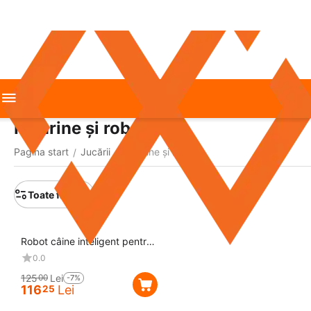
Figurine și roboți
Pagina start
Jucării
Figurine și roboți
/
/
Toate filtrele
Reducere
7%
Robot câine inteligent pentru
copii
0.0
125
Lei
00
-7%
116
Lei
25