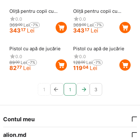
Reducere
7%
Reducere
7%
Oliță pentru copii cu
Oliță pentru copii cu
capac
capac
0.0
0.0
369
Lei
369
Lei
00
00
-7%
-7%
343
Lei
343
Lei
17
17
Reducere
7%
Reducere
7%
Pistol cu apă de jucărie
Pistol cu apă de jucărie
0.0
0.0
89
Lei
128
Lei
00
00
-7%
-7%
82
Lei
119
Lei
77
04
1
3
1
Contul meu
alion.md