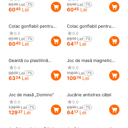
65
Lei
65
Lei
00
00
-7%
-7%
60
Lei
60
Lei
45
45
Reducere
7%
Reducere
7%
Colac gonflabil pentru
Colac gonflabil pentru
înot
înot Roată 90 cm
0.0
0.0
65
Lei
69
Lei
00
00
-7%
-7%
60
Lei
64
Lei
45
17
Reducere
7%
Reducere
7%
Geantă cu plastilină
Joc de masă magnetic
pentru modelaj, pentru
„Dame”
0.0
0.0
copii
68
Lei
118
Lei
00
00
-7%
-7%
63
Lei
109
Lei
24
74
Reducere
7%
Reducere
7%
Joc de masă „Domino”
Jucărie antistres cățel
0.0
0.0
139
Lei
69
Lei
00
00
-7%
-7%
129
Lei
64
Lei
27
17
Reducere
7%
Reducere
7%