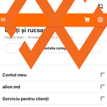
Genți și rucsacuri
Pagina start
Accesorii
Genți și rucsacuri
/
/
A detalia categoria
Contul meu
alion.md
Serviciu pentru clienți