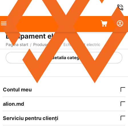
Echipament electric
Pagina start
Produse auto
Echipament electric
/
/
A detalia categoria
Contul meu
alion.md
Serviciu pentru clienți