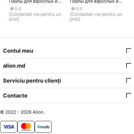
Пазлы для взрослых и
Пазлы для взрослых и
детей 1000 элементов
детей 1000 элементов
0.0
0.0
[Contactati-ne pentru un 
[Contactati-ne pentru un 
pret]
pret]
Contul meu
alion.md
Serviciu pentru clienți
Contacte
© 2022 - 2026 Alion.