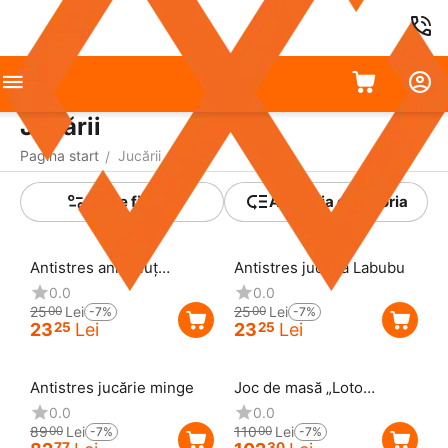
Jucării
Pagina start
Jucării
/
Toate filtrele
A detalia categoria
Reducere
7%
Reducere
7%
Antistres animăluț
Antistres jucăria Labubu
luminoasă
0.0
0.0
25
Lei
25
Lei
00
00
-7%
-7%
23
Lei
23
Lei
25
25
Reducere
7%
Reducere
7%
Antistres jucărie minge
Joc de masă „Loto
rusesc” cu butoiașe
0.0
0.0
89
Lei
110
Lei
00
00
-7%
-7%
77
30