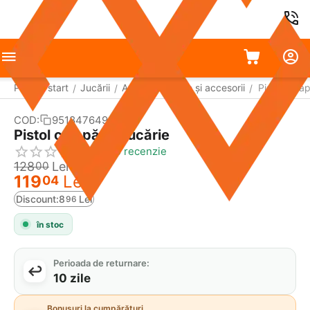
Pagina start
Jucării
Arme de jucărie și accesorii
Pistol cu a
/
/
/
COD:
951847649
Reducere
7%
Pistol cu apă de jucărie
Scrie o recenzie
128
Lei
00
119
Lei
04
Discount:
8
Lei
96
în stoc
Perioada de returnare:
10 zile
Bonusuri la cumpărături