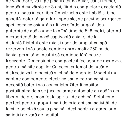
de vânătoare, va fi pe placul atât băieților, cât și fetelor,
începând cu vârsta de 3 ani, fiind o completare excelentă
pentru joaca în aer liber.Construcția este fiabilă și bine
gândită: datorită garniturii speciale, se previne scurgerea
apei, ceea ce asigură o utilizare îndelungată. Jetul
puternic de apă ajunge la o înălțime de 5–8 metri, oferind
o experiență de joacă captivantă chiar și de la
distanță.Pistolul este mic și ușor de umplut cu apă —
rezervorul său poate conține aproximativ 750 ml de
lichid, permițând jocului să continue fără pauze
frecvente. Dimensiunile compacte îl fac ușor de manevrat
pentru mâinile copiilor.Cu acest automat de jucărie,
distracția va fi dinamică și plină de energie! Modelul nu
conține componente electrice sau electronice și nu
necesită baterii sau acumulator.Oferiți copiilor
posibilitatea de a se juca cu arme automate cu apă în aer
liber și de a-și manifesta spiritul de echipă. Setul este
perfect pentru grupuri mari de prieteni sau activități de
familie pe plajă sau la piscină. Ideal pentru crearea unor
amintiri de vară de neuitat!