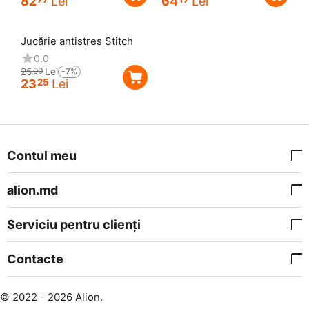
82
Lei
64
Lei
Reducere
7%
Jucărie antistres Stitch
0.0
25
Lei
00
-7%
23
Lei
25
Contul meu
alion.md
Serviciu pentru clienți
Contacte
© 2022 - 2026 Alion.