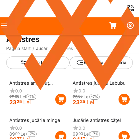
Antistres
Pagina start
Jucării
Antistres
/
/
Toate filtrele
A detalia categoria
Reducere
7%
Reducere
7%
Antistres animăluț
Antistres jucăria Labubu
luminoasă
0.0
0.0
25
Lei
25
Lei
00
00
-7%
-7%
23
Lei
23
Lei
25
25
Reducere
7%
Reducere
7%
Antistres jucărie minge
Jucărie antistres cățel
0.0
0.0
89
Lei
69
Lei
00
00
-7%
-7%
77
17