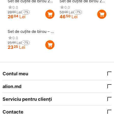
Set de cuțite de birou 2
Set de cuțite de birou 2
buc.
buc.
0.0
0.0
28
Lei
50
Lei
00
00
-7%
-7%
26
Lei
46
Lei
04
50
Reducere
7%
Set de cuțite de birou – 4
buc.
0.0
25
Lei
00
-7%
23
Lei
25
Contul meu
alion.md
Serviciu pentru clienți
Contacte