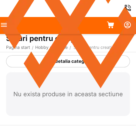
Seturi pentru creație
Pagina start
Hobby și creație
Seturi pentru creație
/
/
A detalia categoria
Nu exista produse in aceasta sectiune