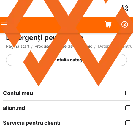
Detergenți pentru rufe
Pagina start
Produse chimice de uz casnic
Detergenți pentru
/
/
A detalia categoria
Contul meu
alion.md
Serviciu pentru clienți