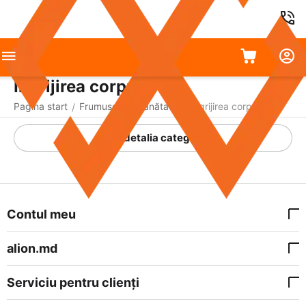
Îngrijirea corpului
Pagina start
Frumusețe și sănătate
Îngrijirea corpului
/
/
A detalia categoria
Contul meu
alion.md
Serviciu pentru clienți