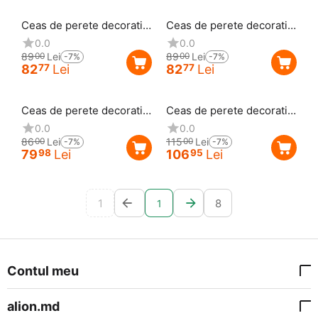
Reducere
7%
Reducere
7%
Ceas de perete decorativ,
Ceas de perete decorativ,
25 cm
25 cm
0.0
0.0
89
Lei
89
Lei
00
00
-7%
-7%
82
Lei
82
Lei
77
77
Reducere
7%
Reducere
7%
Ceas de perete decorativ,
Ceas de perete decorativ,
25 cm
25 cm
0.0
0.0
86
Lei
115
Lei
00
00
-7%
-7%
79
Lei
106
Lei
98
95
1
8
1
Contul meu
alion.md