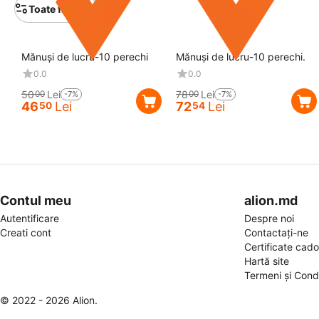
Toate filtrele
Reducere
7%
Reducere
7%
Mănuși de lucru-10 perechi
Mănuși de lucru-10 perechi.
0.0
0.0
50
Lei
78
Lei
00
00
-7%
-7%
46
Lei
72
Lei
50
54
Contul meu
alion.md
Autentificare
Despre noi
Creati cont
Contactați-ne
Certificate cad
Hartă site
Termeni și Condi
© 2022 - 2026 Alion.