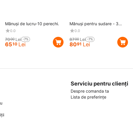
Reducere
7%
Reducere
7%
Mănuși de lucru-10 perechi.
Mănuși pentru sudare - 3
perechi
0.0
0.0
70
Lei
87
Lei
00
00
-7%
-7%
65
Lei
80
Lei
10
91
Serviciu pentru clienți
Despre comanda ta
Lista de preferințe
ou
ții