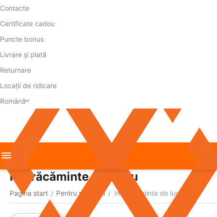
Contacte
Certificate cadou
Puncte bonus
Livrare și plată
Returnare
Locații de ridicare
Română
Imbrăcăminte de lucru
Pagina start
Pentru reparații
Imbrăcăminte de lucru
/
/