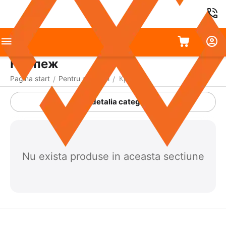
Крепеж
Pagina start
Pentru reparații
Крепеж
/
/
A detalia categoria
Nu exista produse in aceasta sectiune