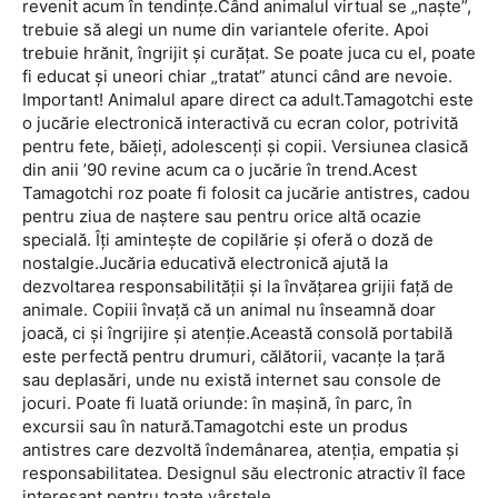
revenit acum în tendințe.Când animalul virtual se „naște”,
trebuie să alegi un nume din variantele oferite. Apoi
trebuie hrănit, îngrijit și curățat. Se poate juca cu el, poate
fi educat și uneori chiar „tratat” atunci când are nevoie.
Important! Animalul apare direct ca adult.Tamagotchi este
o jucărie electronică interactivă cu ecran color, potrivită
pentru fete, băieți, adolescenți și copii. Versiunea clasică
din anii ’90 revine acum ca o jucărie în trend.Acest
Tamagotchi roz poate fi folosit ca jucărie antistres, cadou
pentru ziua de naștere sau pentru orice altă ocazie
specială. Îți amintește de copilărie și oferă o doză de
nostalgie.Jucăria educativă electronică ajută la
dezvoltarea responsabilității și la învățarea grijii față de
animale. Copiii învață că un animal nu înseamnă doar
joacă, ci și îngrijire și atenție.Această consolă portabilă
este perfectă pentru drumuri, călătorii, vacanțe la țară
sau deplasări, unde nu există internet sau console de
jocuri. Poate fi luată oriunde: în mașină, în parc, în
excursii sau în natură.Tamagotchi este un produs
antistres care dezvoltă îndemânarea, atenția, empatia și
responsabilitatea. Designul său electronic atractiv îl face
interesant pentru toate vârstele.