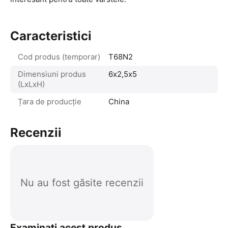
Caracteristici
Cod produs (temporar)
T68N2
Dimensiuni produs
6х2,5х5
(LxLxH)
Țara de producție
China
Recenzii
Nu au fost găsite recenzii
Examinați acest produs