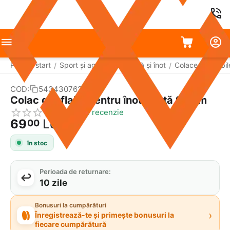
Pagina start
Sport și agrement
Plajă și înot
Colace gonflabil
/
/
/
COD:
543430762
Colac gonflabil pentru înot Roată 90 cm
Scrie o recenzie
69
Lei
00
în stoc
Perioada de returnare:
10 zile
Bonusuri la cumpărături
›
Înregistrează-te și primește bonusuri la
fiecare cumpărătură