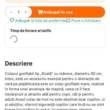
+
−
Adăugați în coș
Adăugați la lista de preferințe
Pune o întrebare
Timp de livrare si tarife
Descriere
Colacul gonflabil tip „Roată” cu mânere, diametru 90 cm,
Intex, este un accesoriu esențial pentru o distracție de
vară pe plajă!Acesta este un colac gonflabil mare, realizat
în forma unei anvelope de mașină, ceea ce îl face
neobișnuit și atractiv atât pentru copii, cât și pentru
adulți.Acest colac de înot nu este destinat doar copiilor, ci
și adulților, oferind siguranță copiilor care încă nu se simt
foarte încrezători în apă și, în același timp, oferind