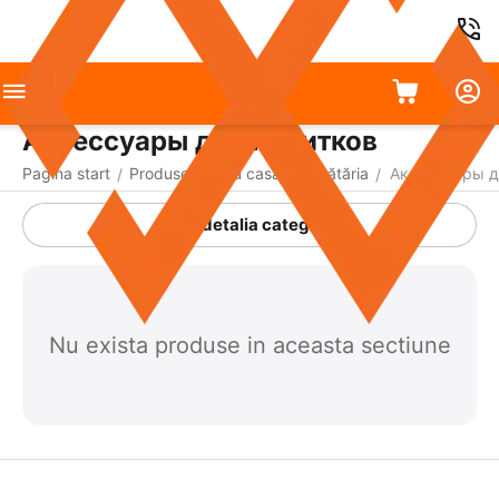
Аксессуары для напитков
Pagina start
Produse pentru casă
Bucătăria
Аксессуары д
/
/
/
A detalia categoria
Nu exista produse in aceasta sectiune