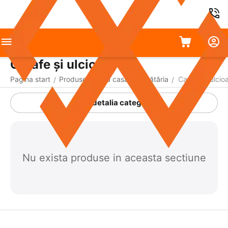
Carafe și ulcioare
Pagina start
Produse pentru casă
Bucătăria
Carafe și ulcio
/
/
/
A detalia categoria
Nu exista produse in aceasta sectiune