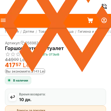
Главная
Детям
Товары для малыша
Гигиена и уход
Г
/
/
/
/
Артикул:
056982491
Скидка
7%
Горшок детский туалет
Написать отзыв
449
Lei
00
417
Lei
57
Вы экономите:
31
Lei
43
В наличии
Время возврата:
10 дн.
Бонусы за покупки