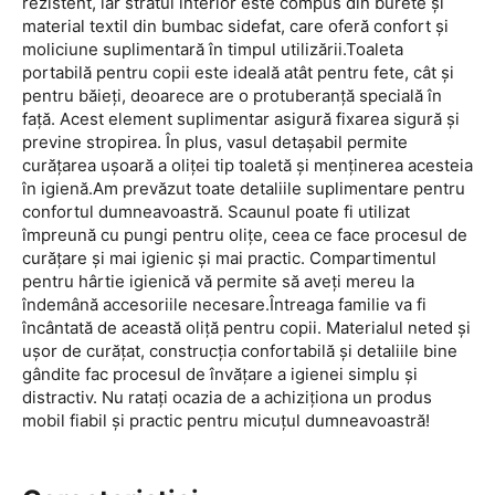
rezistent, iar stratul interior este compus din burete și
material textil din bumbac sidefat, care oferă confort și
moliciune suplimentară în timpul utilizării.Toaleta
portabilă pentru copii este ideală atât pentru fete, cât și
pentru băieți, deoarece are o protuberanță specială în
față. Acest element suplimentar asigură fixarea sigură și
previne stropirea. În plus, vasul detașabil permite
curățarea ușoară a oliței tip toaletă și menținerea acesteia
în igienă.Am prevăzut toate detaliile suplimentare pentru
confortul dumneavoastră. Scaunul poate fi utilizat
împreună cu pungi pentru olițe, ceea ce face procesul de
curățare și mai igienic și mai practic. Compartimentul
pentru hârtie igienică vă permite să aveți mereu la
îndemână accesoriile necesare.Întreaga familie va fi
încântată de această oliță pentru copii. Materialul neted și
ușor de curățat, construcția confortabilă și detaliile bine
gândite fac procesul de învățare a igienei simplu și
distractiv. Nu ratați ocazia de a achiziționa un produs
mobil fiabil și practic pentru micuțul dumneavoastră!