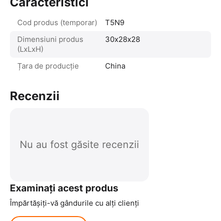
Caracteristici
Cod produs (temporar)
T5N9
Dimensiuni produs
30х28х28
(LxLxH)
Țara de producție
China
Recenzii
Nu au fost găsite recenzii
Examinați acest produs
Împărtășiți-vă gândurile cu alți clienți