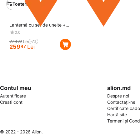
Toate filtrele
Reducere
7%
Lanternă cu set de unelte +
încărcător portabil (power
0.0
bank)
279
Lei
00
-7%
259
Lei
47
Contul meu
alion.md
Autentificare
Despre noi
Creati cont
Contactați-ne
Certificate cad
Hartă site
Termeni și Condi
© 2022 - 2026 Alion.