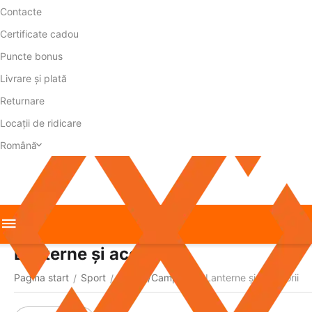
Contacte
Certificate cadou
Puncte bonus
Livrare și plată
Returnare
Locații de ridicare
Română
Lanterne și accesorii
Pagina start
Sport
Turism/Camping
Lanterne și accesorii
/
/
/