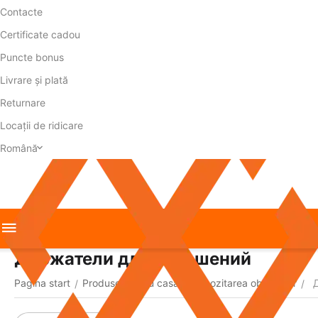
Contacte
Certificate cadou
Puncte bonus
Livrare și plată
Returnare
Locații de ridicare
Română
Держатели для украшений
Pagina start
Produse pentru casă
Depozitarea obiectelor
Д
/
/
/