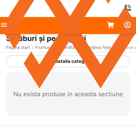
Scruburi și peeling-uri
Pagina start
Frumusețe și sănătate
Îngrijirea feței
Scruburi ș
/
/
/
A detalia categoria
Nu exista produse in aceasta sectiune