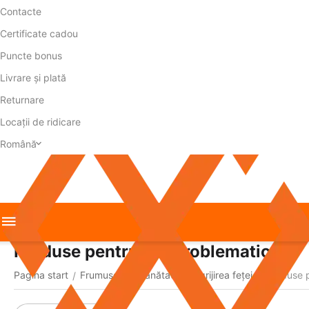
Contacte
Certificate cadou
Puncte bonus
Livrare și plată
Returnare
Locații de ridicare
Română
Produse pentru ten problematic
Pagina start
Frumusețe și sănătate
Îngrijirea feței
Produse p
/
/
/