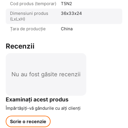
Cod produs (temporar)
T5N2
Dimensiuni produs
36х33х24
(LxLxH)
Țara de producție
China
Recenzii
Nu au fost găsite recenzii
Examinați acest produs
Împărtășiți-vă gândurile cu alți clienți
Scrie o recenzie