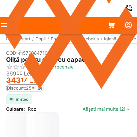
Pagina start
Copii
Produse pentru bebeluș
Igienă și îngrijire
/
/
/
COD:
570884710
Reducere
7%
Oliță pentru copii cu capac
Scrie o recenzie
369
Lei
00
343
Lei
17
Discount:
25
Lei
83
în stoc
Culoare:
Roz
Afișați mai multe (2)