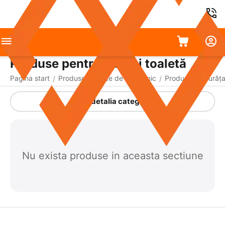
Produse pentru baie și toaletă
Pagina start
Produse chimice de uz casnic
Produse de curățar
/
/
A detalia categoria
Nu exista produse in aceasta sectiune