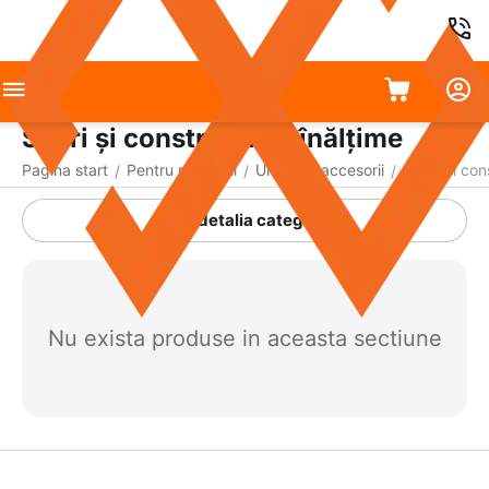
Scări și construcții la înălțime
Pagina start
Pentru reparații
Unelte și accesorii
Scări și cons
/
/
/
A detalia categoria
Nu exista produse in aceasta sectiune