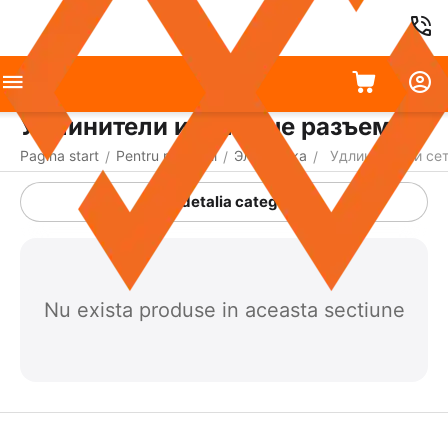
Удлинители и сетевые разъемы
Pagina start
Pentru reparații
Электрика
Удлинители и се
/
/
/
A detalia categoria
Nu exista produse in aceasta sectiune