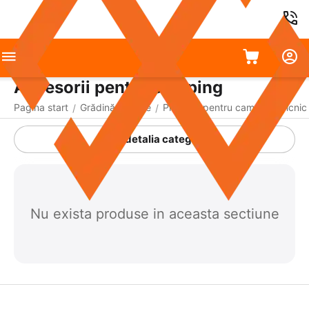
Accesorii pentru camping
Pagina start
Grădină și curte
Produse pentru camping, picnic 
/
/
A detalia categoria
Nu exista produse in aceasta sectiune