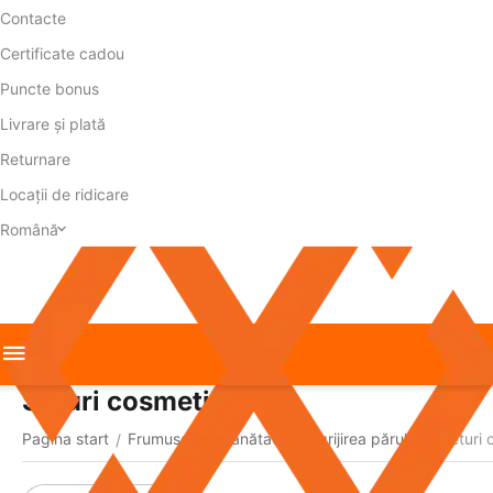
Contacte
Certificate cadou
Puncte bonus
Livrare și plată
Returnare
Locații de ridicare
Română
Seturi cosmetice
Pagina start
Frumusețe și sănătate
Îngrijirea părului
Seturi 
/
/
/