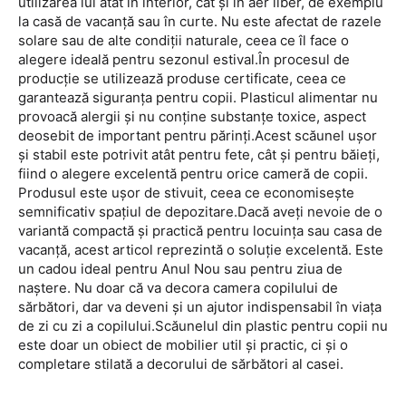
utilizarea lui atât în interior, cât și în aer liber, de exemplu
la casă de vacanță sau în curte. Nu este afectat de razele
solare sau de alte condiții naturale, ceea ce îl face o
alegere ideală pentru sezonul estival.În procesul de
producție se utilizează produse certificate, ceea ce
garantează siguranța pentru copii. Plasticul alimentar nu
provoacă alergii și nu conține substanțe toxice, aspect
deosebit de important pentru părinți.Acest scăunel ușor
și stabil este potrivit atât pentru fete, cât și pentru băieți,
fiind o alegere excelentă pentru orice cameră de copii.
Produsul este ușor de stivuit, ceea ce economisește
semnificativ spațiul de depozitare.Dacă aveți nevoie de o
variantă compactă și practică pentru locuința sau casa de
vacanță, acest articol reprezintă o soluție excelentă. Este
un cadou ideal pentru Anul Nou sau pentru ziua de
naștere. Nu doar că va decora camera copilului de
sărbători, dar va deveni și un ajutor indispensabil în viața
de zi cu zi a copilului.Scăunelul din plastic pentru copii nu
este doar un obiect de mobilier util și practic, ci și o
completare stilată a decorului de sărbători al casei.