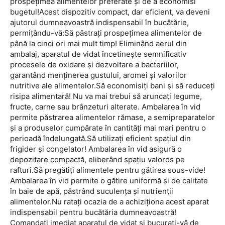
prospețimea alimentelor preferate și de a economisi
bugetul!Acest dispozitiv compact, dar eficient, va deveni
ajutorul dumneavoastră indispensabil în bucătărie,
permițându-vă:Să păstrați prospețimea alimentelor de
până la cinci ori mai mult timp! Eliminând aerul din
ambalaj, aparatul de vidat încetinește semnificativ
procesele de oxidare și dezvoltare a bacteriilor,
garantând menținerea gustului, aromei și valorilor
nutritive ale alimentelor.Să economisiți bani și să reduceți
risipa alimentară! Nu va mai trebui să aruncați legume,
fructe, carne sau brânzeturi alterate. Ambalarea în vid
permite păstrarea alimentelor rămase, a semipreparatelor
și a produselor cumpărate în cantități mai mari pentru o
perioadă îndelungată.Să utilizați eficient spațiul din
frigider și congelator! Ambalarea în vid asigură o
depozitare compactă, eliberând spațiu valoros pe
rafturi.Să pregătiți alimentele pentru gătirea sous-vide!
Ambalarea în vid permite o gătire uniformă și de calitate
în baie de apă, păstrând suculența și nutrienții
alimentelor.Nu ratați ocazia de a achiziționa acest aparat
indispensabil pentru bucătăria dumneavoastră!
Comandați imediat aparatul de vidat și bucurați-vă de